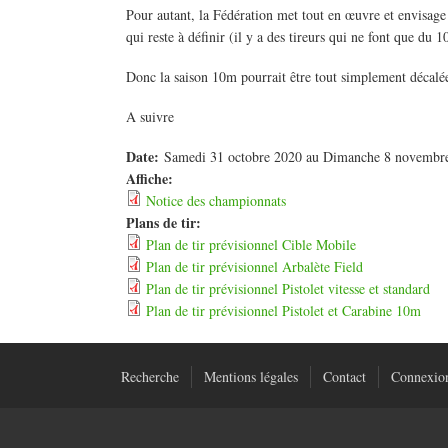
Pour autant, la Fédération met tout en œuvre et envisage
qui reste à définir (il y a des tireurs qui ne font que du 
Donc la saison 10m pourrait être tout simplement décal
A suivre
Date:
Samedi 31 octobre 2020
au
Dimanche 8 novembr
Affiche:
Notice des championnats
Plans de tir:
Plan de tir prévisionnel Cible Mobile
Plan de tir prévisionnel Arbalète Field
Plan de tir prévisionnel Pistolet vitesse et standard
Plan de tir prévisionnel Pistolet et Carabine 10m
Recherche
Mentions légales
Contact
Connexio